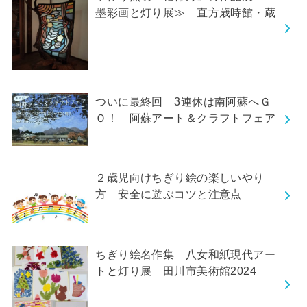
墨彩画と灯り展≫ 直方歳時館・蔵
ついに最終回 3連休は南阿蘇へＧ
Ｏ！ 阿蘇アート＆クラフトフェア
２歳児向けちぎり絵の楽しいやり
方 安全に遊ぶコツと注意点
ちぎり絵名作集 八女和紙現代アー
トと灯り展 田川市美術館2024