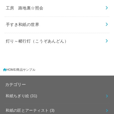
工房 路地裏☆照会
手すき和紙の世界
灯り～楮行灯（こうぞあんどん）
HOME
商品サンプル
カテゴリー
和紙ちぎり絵
(31)
和紙の匠とアーティスト
(3)