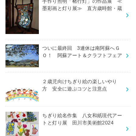
手作り照明「楮行灯」の作品展 ≪
墨彩画と灯り展≫ 直方歳時館・蔵
ついに最終回 3連休は南阿蘇へＧ
Ｏ！ 阿蘇アート＆クラフトフェア
２歳児向けちぎり絵の楽しいやり
方 安全に遊ぶコツと注意点
ちぎり絵名作集 八女和紙現代アー
トと灯り展 田川市美術館2024