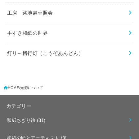
工房 路地裏☆照会
手すき和紙の世界
灯り～楮行灯（こうぞあんどん）
HOME
光源について
カテゴリー
和紙ちぎり絵
(31)
和紙の匠とアーティスト
(3)