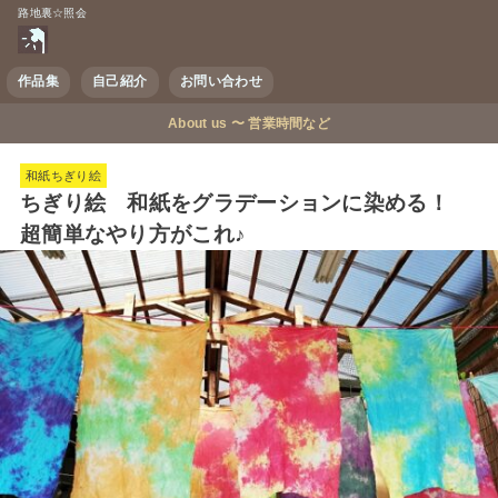
路地裏☆照会
作品集
自己紹介
お問い合わせ
About us 〜 営業時間など
和紙ちぎり絵
ちぎり絵 和紙をグラデーションに染める！
超簡単なやり方がこれ♪