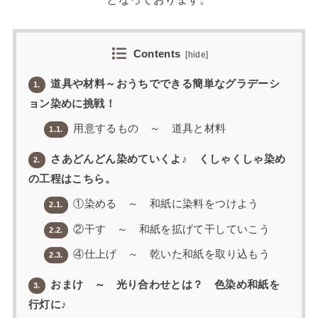
Contents
[
hide
]
道具や材料～おうちでできる簡単なグラデーシ
1.
ョン染めに挑戦！
用意するもの ～ 道具と材料
1.1.
さあどんどん染めていくよ♪ くしゃくしゃ染め
2.
の工程はこちら。
①染める ～ 和紙に染料をつけよう
2.1.
②干す ～ 和紙を拡げて干していこう
2.2.
④仕上げ ～ 乾いた和紙を取り込もう
2.3.
おまけ ～ 光り合わせとは？ 色染め和紙を
3.
行灯に♪