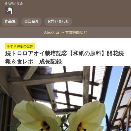
路地裏☆照会
作品集
自己紹介
お問い合わせ
About us 〜 営業時間など
手すき和紙の世界
続トロロアオイ栽培記②【和紙の原料】開花続
報＆食レポ 成長記録