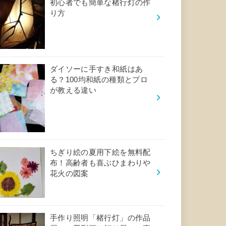
初心者でも簡単な楮行灯の作
り方
ダイソーに手すき和紙はあ
る？100均和紙の種類とプロ
が教える違い
ちぎり絵の夏用下絵を無料配
布！高齢者も喜ぶひまわりや
花火の図案
手作り照明「楮行灯」の作品