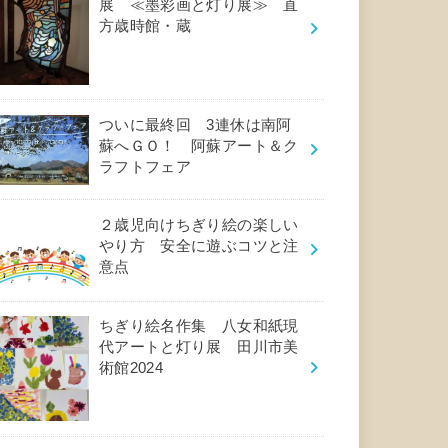
展 ≪墨彩画と灯り展≫ 直
方歳時館・蔵
ついに最終回 3連休は南阿
蘇へＧＯ！ 阿蘇アート＆ク
ラフトフェア
２歳児向けちぎり絵の楽しい
やり方 安全に遊ぶコツと注
意点
ちぎり絵名作集 八女和紙現
代アートと灯り展 田川市美
術館2024