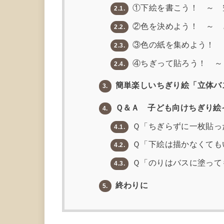
①下絵を書こう！ ～ 
2.1.
②色を決めよう！ ～ 
2.2.
③色の紙を集めよう！ 
2.3.
④ちぎって貼ろう！ ～
2.4.
簡単楽しいちぎり絵「立体バ
3.
Ｑ＆Ａ 子ども向けちぎり
4.
Ｑ「ちぎらずに一枚貼っ
4.1.
Ｑ「下絵は描かなくても
4.2.
Ｑ「のりはバスに塗って
4.3.
終わりに
5.