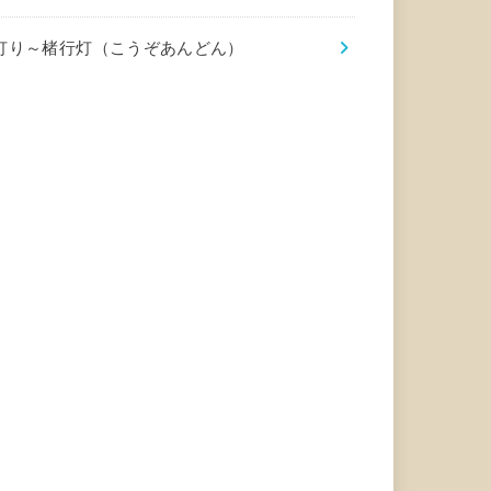
灯り～楮行灯（こうぞあんどん）