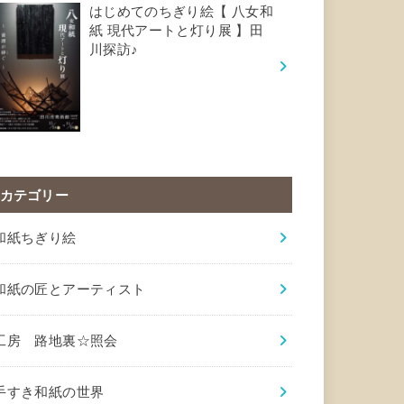
はじめてのちぎり絵【 八女和
紙 現代アートと灯り展 】田
川探訪♪
カテゴリー
和紙ちぎり絵
和紙の匠とアーティスト
工房 路地裏☆照会
手すき和紙の世界