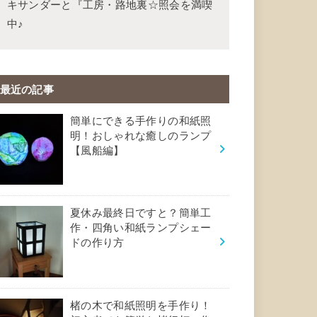
キサンダーと『工房・路地裏☆照会を満喫
中♪
最近の記事
簡単にできる手作りの和紙照
明！おしゃれな癒しのランプ
【風船編】
夏休み最終日ですと？簡単工
作・四角い和紙ランプシェー
ドの作り方
楮の木で和紙照明を手作り！