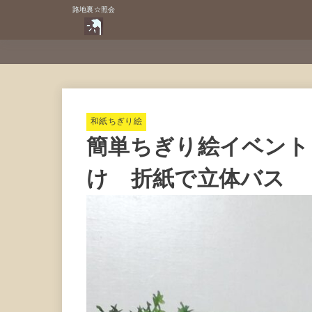
路地裏☆照会
和紙ちぎり絵
簡単ちぎり絵イベント
け 折紙で立体バス