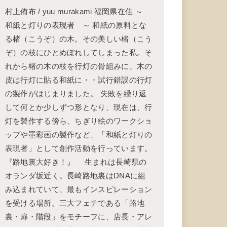
村上侑布 / yuu murakami 福岡県在住 ～
和紙と灯りの表現者 ～ 和紙の原料とな
る楮（こうぞ）の木。その美しい楮（こう
ぞ）の枝にひとめぼれしてしまった私。そ
れから楮の木の枝を行灯の骨組みに、木の
皮は行灯に貼る和紙に・・試行錯誤の行灯
の製作がはじまりました。 失敗を繰り返
して何とか少しずつ形となり、現在は、行
灯を製作する傍ら、ちぎり絵のワークショ
ップや墨彩画の製作など、「和紙と灯りの
表現者」として創作活動を行っています。
『路地裏大好き！』 生まれは長崎県の
オランダ坂近く。長崎路地裏はDNAに組
み込まれていて、最もインスピレーション
を受ける場所。三大フェチである「路地
裏・扉・階段」をモチーフに、店長・アレ