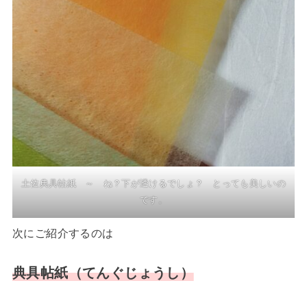
土佐典具帖紙 ～ ね？下が透けるでしょ？ とっても美しいの
です。
次にご紹介するのは
典具帖紙（てんぐじょうし）