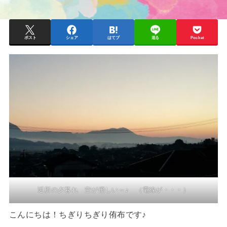
ポスト
シェア
はてブ
送る
Pocket
近所の夕暮れ 空が優しい～♪ （電線が・・・）
こんにちは！ちぎりちぎり侑布です♪